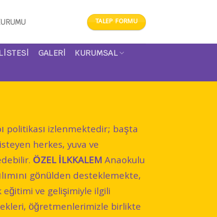
TALEP FORMU
KURUMU
LISTESI
GALERİ
KURUMSAL
politikası izlenmektedir; başta
 isteyen herkes, yuva ve
debilir.
ÖZEL İLKKALEM
Anaokulu
atılımını gönülden desteklemekte,
eğitimi ve gelişimiyle ilgili
ekleri, öğretmenlerimizle birlikte