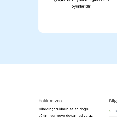
geliştirmeye yönelik eğitici zekâ
oyunlarıdır.
Hakkımızda
Bilg
Yıllardır çocuklarınıza en doğru
M
eğitimi vermeye devam ediyoruz.