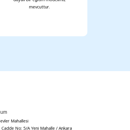
dayalı bir eğitim modelimiz
mevcuttur.
num
levler Mahallesi
 Cadde No: 5/A Yeni Mahalle / Ankara