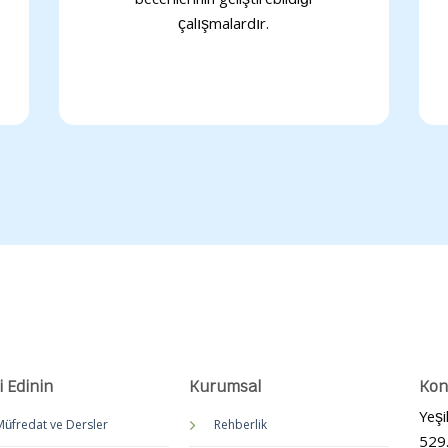
becerilerinin geliştirebildiği
çalışmalardır.
i Edinin
Kurumsal
Ko
Yeşi
üfredat ve Dersler
Rehberlik
529.