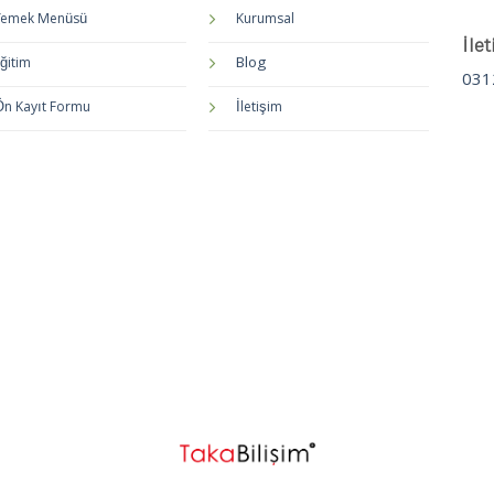
Yemek Menüsü
Kurumsal
İlet
Blog
ğitim
031
Ön Kayıt Formu
İletişim